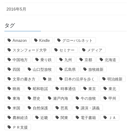
2016年5月
タグ
Amazon
Kindle
グローバルネット
スタンフォード大学
セミナー
メディア
中国地方
乗り鉄
九州
京都
北海道
四国
山口型放牧
広島県
放牧維新
文章の書き方
旅
日本の沿岸を歩く
明治維新
映画
昭和歌謡
時事通信
東京
東北
東海
歴史
瀬戸内海
牛の放牧
甲州
米国
自然保護
芭蕉
講演・講義
農林経済
近畿
関東
電子書籍
ＪＡ
ＰＲ支援