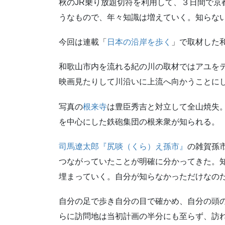
秋のJR乗り放題切符を利用して、３日間で京
うなもので、年々知識は増えていく。知らな
今回は連載「
日本の沿岸を歩く
」で取材した
和歌山市内を流れる紀の川の取材ではアユを
映画見たりして川沿いに上流へ向かうことに
写真の
根来寺
は豊臣秀吉と対立して全山焼失
を中心にした鉄砲集団の根来衆が知られる。
司馬遼太郎『尻啖（くら）え孫市』
の雑賀孫
つながっていたことが明確に分かってきた。
埋まっていく。自分が知らなかっただけなの
自分の足で歩き自分の目で確かめ、自分の頭
らに訪問地は当初計画の半分にも至らず、訪