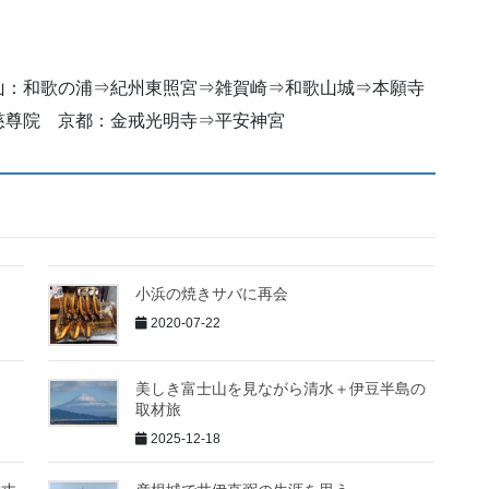
山：和歌の浦⇒紀州東照宮⇒雑賀崎⇒和歌山城⇒本願寺
慈尊院 京都：金戒光明寺⇒平安神宮
小浜の焼きサバに再会
2020-07-22
る
美しき富士山を見ながら清水＋伊豆半島の
取材旅
2025-12-18