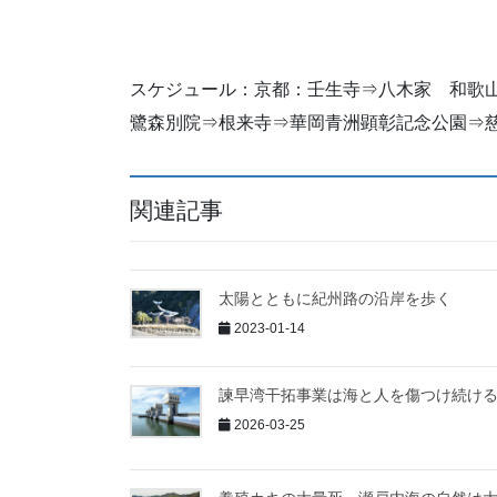
スケジュール：京都：壬生寺⇒八木家 和歌
鷺森別院⇒根来寺⇒華岡青洲顕彰記念公園⇒
関連記事
太陽とともに紀州路の沿岸を歩く
2023-01-14
諫早湾干拓事業は海と人を傷つけ続け
2026-03-25