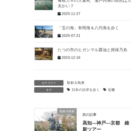
養殖カキの大量死 瀬戸内海の自然は
夫かい？
2025-11-27
「宝の海」有明海＆八代海を歩く
2025-07-21
たつの市のヒガシマル醤油と揖保乃糸
2023-12-16
取材＆執筆
カテゴリー
日本の沿岸を歩く
近畿
タグ
取材＆執筆
前の記事
高知―神戸―京都 維
新ツアー