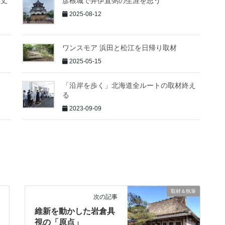
大丈
彦根城で井伊直弼の生涯を思う
2025-08-12
ワンスモア 浜田と松江を日帰り取材
2025-05-15
「沿岸を歩く」北海道全ルートの取材終え
る
2023-09-09
取材＆執筆
次の記事
維新を動かした岩倉具
視の「原点」