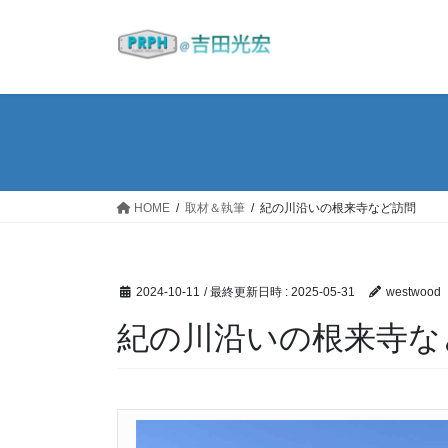
コ
ナ
ン
ビ
テ
ゲ
ン
ー
ツ
シ
へ
ョ
ス
ン
キ
に
ッ
移
HOME
取材＆執筆
紀の川沿いの根来寺など訪問
プ
動
2024-10-11
/ 最終更新日時 :
2025-05-31
westwood
紀の川沿いの根来寺な