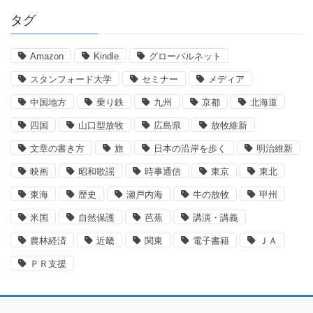
タグ
Amazon
Kindle
グローバルネット
スタンフォード大学
セミナー
メディア
中国地方
乗り鉄
九州
京都
北海道
四国
山口型放牧
広島県
放牧維新
文章の書き方
旅
日本の沿岸を歩く
明治維新
映画
昭和歌謡
時事通信
東京
東北
東海
歴史
瀬戸内海
牛の放牧
甲州
米国
自然保護
芭蕉
講演・講義
農林経済
近畿
関東
電子書籍
ＪＡ
ＰＲ支援