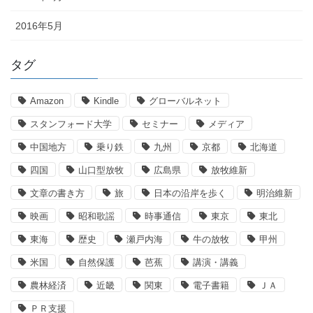
2016年5月
タグ
Amazon
Kindle
グローバルネット
スタンフォード大学
セミナー
メディア
中国地方
乗り鉄
九州
京都
北海道
四国
山口型放牧
広島県
放牧維新
文章の書き方
旅
日本の沿岸を歩く
明治維新
映画
昭和歌謡
時事通信
東京
東北
東海
歴史
瀬戸内海
牛の放牧
甲州
米国
自然保護
芭蕉
講演・講義
農林経済
近畿
関東
電子書籍
ＪＡ
ＰＲ支援